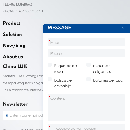
TEL:+86 18814186731
PHONE： +86 18814186731
Product
MESSAGE
Solution
*
New/blog
About us
Etiquetas de
etiquetas
China LIJIE
ropa
colgantes
Shantou Lijie Clothing Labels brinda servicios personalizados para etiquetas
bolsas de
botones de ropa
de ropa, etiquetas colgantes, bolsas de embalaje de ropa y otros productos.
embalaje
Es un fabricante líder de accesorios para prendas de vestir en China.
*
Newsletter
*