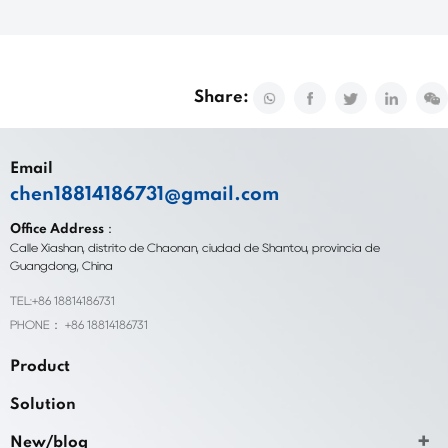
Share:
Email
chen18814186731@gmail.com
Office Address：
Calle Xiashan, distrito de Chaonan, ciudad de Shantou, provincia de
Guangdong, China
TEL:+86 18814186731
PHONE： +86 18814186731
Product
Solution
New/blog