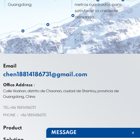
Guangdong.
metros cuadrados para
satisfacer la creciente
demanda.
Email
chen18814186731@gmail.com
Office Address：
Calle Xiashan, distrito de Chaonan, ciudad de Shantou, provincia de
Guangdong, China
TEL:+86 18814186731
PHONE： +86 18814186731
Product
MESSAGE