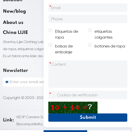
Solution
*
New/blog
About us
Etiquetas de
etiquetas
China LIJIE
ropa
colgantes
Shantou Lijie Clothing Labels brinda servicios personalizados para etiquetas
bolsas de
botones de ropa
de ropa, etiquetas colgantes, bolsas de embalaje de ropa y otros productos.
embalaje
Es un fabricante líder de accesorios para prendas de vestir en China.
*
Newsletter
*
Copyright © 2003- 2023 China Shantou LIJIE company
Sitemap
HD IP Camera Supplier
Fleet Dash Cam
Link:
Biocompatibility testing
customized pet urns