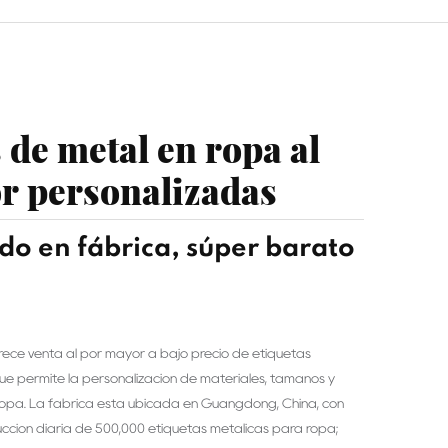
 de metal en ropa al
r personalizadas
o en fábrica, súper barato
 ofrece venta al por mayor a bajo precio de etiquetas
que permite la personalización de materiales, tamaños y
ropa. La fábrica está ubicada en Guangdong, China, con
ción diaria de 500,000 etiquetas metálicas para ropa;