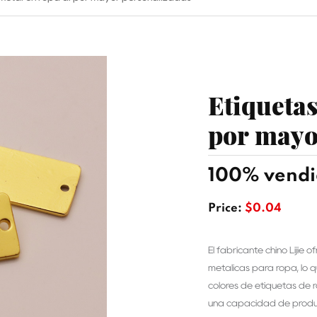
Etiquetas
por mayo
100% vendid
Price:
$0.04
El fabricante chino Lijie
metálicas para ropa, lo 
colores de etiquetas de 
una capacidad de produc