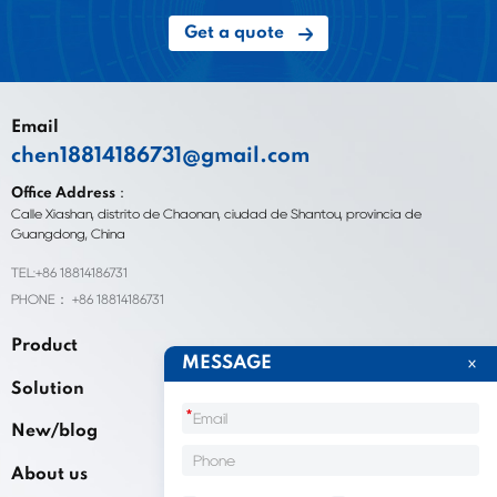
Get a quote
Email
chen18814186731@gmail.com
Office Address：
Calle Xiashan, distrito de Chaonan, ciudad de Shantou, provincia de
Guangdong, China
TEL:+86 18814186731
PHONE： +86 18814186731
Product
MESSAGE
Solution
*
New/blog
About us