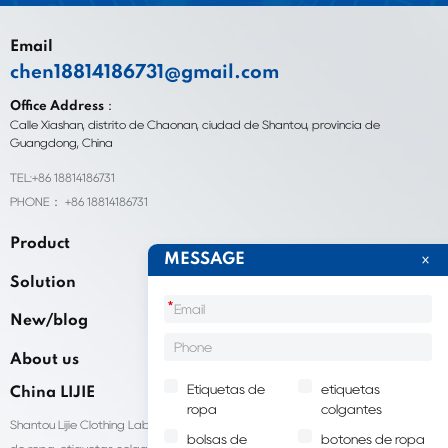
Email
chen18814186731@gmail.com
Office Address：
Calle Xiashan, distrito de Chaonan, ciudad de Shantou, provincia de
Guangdong, China
TEL:+86 18814186731
PHONE： +86 18814186731
Product
MESSAGE
Solution
*
New/blog
About us
Etiquetas de
etiquetas
China LIJIE
ropa
colgantes
Shantou Lijie Clothing Labels brinda servicios personalizados para etiquetas
bolsas de
botones de ropa