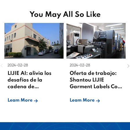
You May All So Like
2024-02-28
2024-02-28
LIJIE AI: alivia los
Oferta de trabajo:
desafíos de la
Shantou LIJIE
cadena de
Garment Labels Co.,
suministro de
Ltd.
etiquetas de ropa
Leam More
Leam More