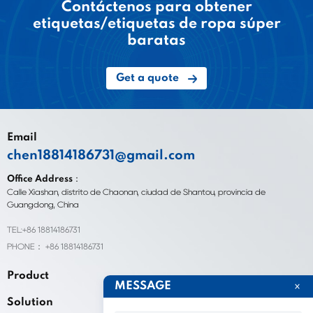
Contáctenos para obtener
etiquetas/etiquetas de ropa súper
baratas
Get a quote
Email
chen18814186731@gmail.com
Office Address：
Calle Xiashan, distrito de Chaonan, ciudad de Shantou, provincia de
Guangdong, China
TEL:+86 18814186731
PHONE： +86 18814186731
Product
MESSAGE
Solution