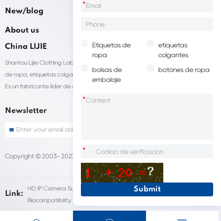
*
New/blog
About us
Etiquetas de
etiquetas
China LIJIE
ropa
colgantes
Shantou Lijie Clothing Labels brinda servicios personalizados para etiquetas
bolsas de
botones de ropa
de ropa, etiquetas colgantes, bolsas de embalaje de ropa y otros productos.
embalaje
Es un fabricante líder de accesorios para prendas de vestir en China.
*
Newsletter
*
Copyright © 2003- 2023 China Shantou LIJIE company
Sitemap
HD IP Camera Supplier
Fleet Dash Cam
Link:
Biocompatibility testing
customized pet urns