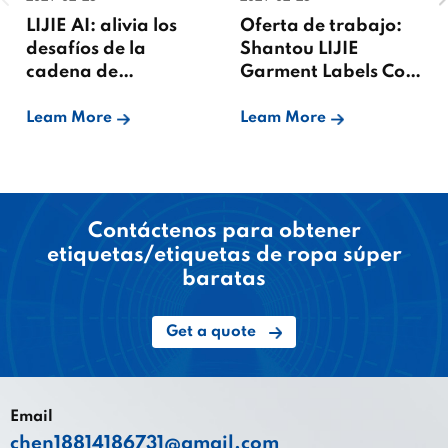
LIJIE AI: alivia los
Oferta de trabajo:
desafíos de la
Shantou LIJIE
cadena de
Garment Labels Co.,
suministro de
Ltd.
etiquetas de ropa
Leam More
Leam More
Contáctenos para obtener
etiquetas/etiquetas de ropa súper
baratas
Get a quote
Email
chen18814186731@gmail.com