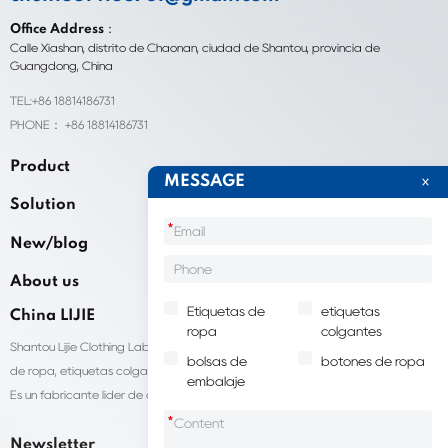
Office Address：
Calle Xiashan, distrito de Chaonan, ciudad de Shantou, provincia de
Guangdong, China
TEL:+86 18814186731
PHONE： +86 18814186731
Product
MESSAGE
Solution
*
New/blog
About us
Etiquetas de
etiquetas
China LIJIE
ropa
colgantes
Shantou Lijie Clothing Labels brinda servicios personalizados para etiquetas
bolsas de
botones de ropa
de ropa, etiquetas colgantes, bolsas de embalaje de ropa y otros productos.
embalaje
Es un fabricante líder de accesorios para prendas de vestir en China.
*
Newsletter