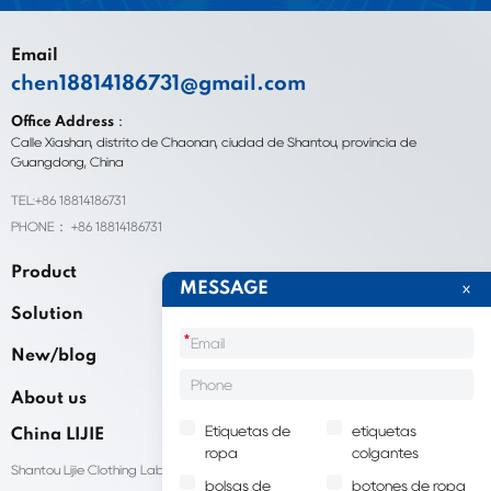
Email
chen18814186731@gmail.com
Office Address：
Calle Xiashan, distrito de Chaonan, ciudad de Shantou, provincia de
Guangdong, China
TEL:+86 18814186731
PHONE： +86 18814186731
Product
MESSAGE
Solution
*
New/blog
About us
Etiquetas de
etiquetas
China LIJIE
ropa
colgantes
Shantou Lijie Clothing Labels brinda servicios personalizados para etiquetas
bolsas de
botones de ropa