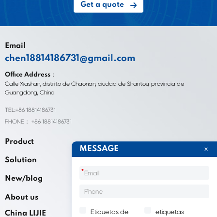
Get a quote
Email
chen18814186731@gmail.com
Office Address：
Calle Xiashan, distrito de Chaonan, ciudad de Shantou, provincia de
Guangdong, China
TEL:+86 18814186731
PHONE： +86 18814186731
Product
MESSAGE
Solution
*
New/blog
About us
Etiquetas de
etiquetas
China LIJIE