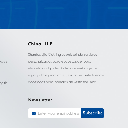
China LIJIE
Shantou Lijie Clothing Labels brinda servicios
personalizados para etiquetas de ropa,
sion
etiquetas colgantes, bolsas de embalaje de
ropa y otros productos. Es un fabricante líder de
accesorios para prendas de vestir en China.
ength
Newsletter