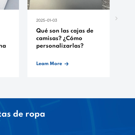
2025-01-03
202
Qué son las cajas de
Qu
camisas? ¿Cómo
pe
ina
personalizarlas?
pe
Leam More
Le
tas de ropa