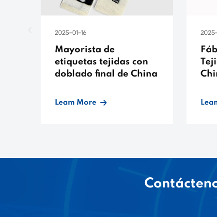
2025-01-16
2025-
Mayorista de
Fáb
etiquetas tejidas con
Tej
doblado final de China
Chi
Leam More
Lea
Contácteno