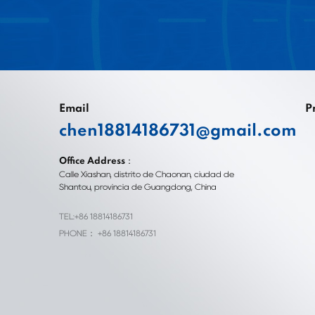
Email
P
chen18814186731@gmail.com
Office Address：
Calle Xiashan, distrito de Chaonan, ciudad de
Shantou, provincia de Guangdong, China
TEL:+86 18814186731
PHONE： +86 18814186731