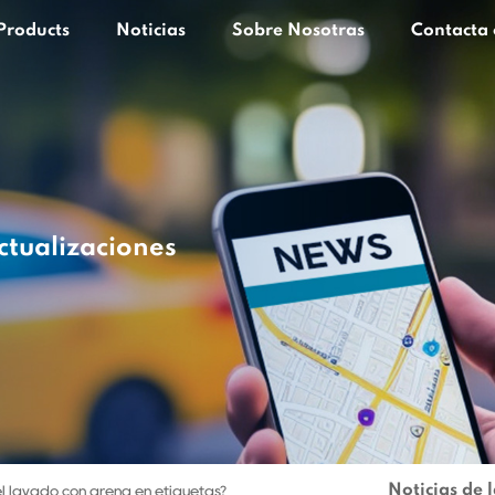
Products
Noticias
Sobre Nosotras
Contacta 
ctualizaciones
Noticias de 
l lavado con arena en etiquetas?