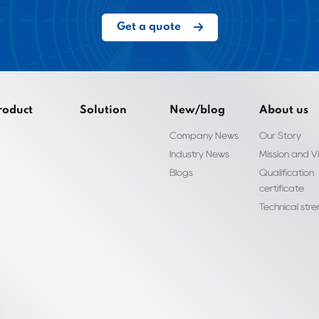
Get a quote
roduct
Solution
New/blog
About us
Company News
Our Story
Industry News
Mission and Vi
Blogs
Qualification
certificate
Technical str