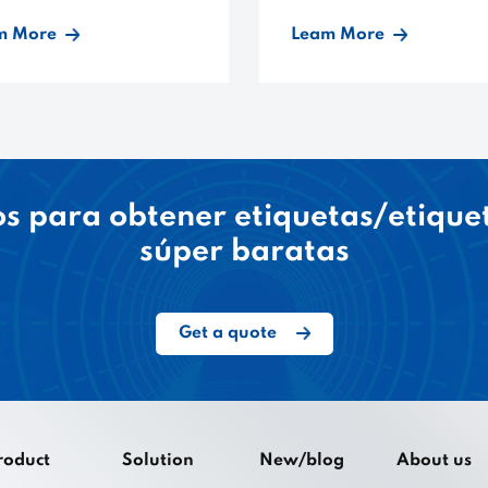
m More
Leam More
s para obtener etiquetas/etique
súper baratas
Get a quote
roduct
Solution
New/blog
About us