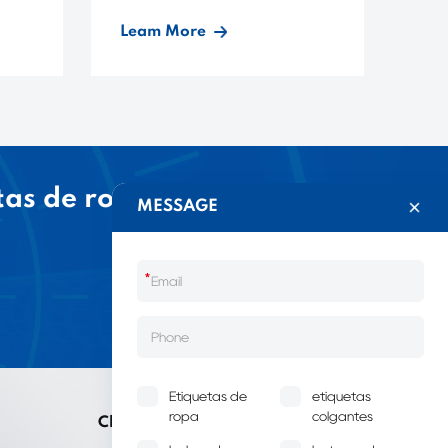
Leam More
Le
tas de ropa
MESSAGE
*
Etiquetas de
etiquetas
ropa
colgantes
China LIJIE