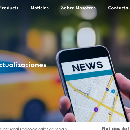
Products
Noticias
Sobre Nosotras
Contacta 
ctualizaciones
Noticias de 
e personalización de cajas de regalo