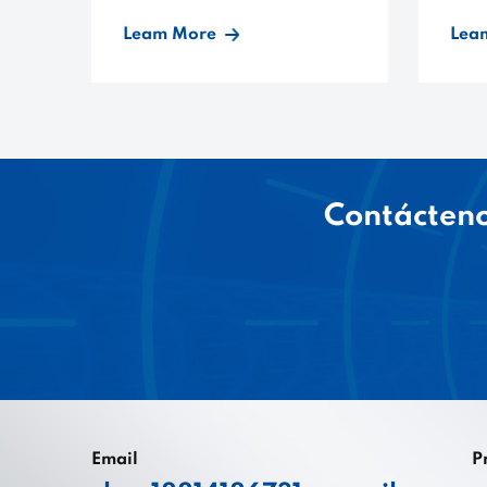
Leam More
Lea
Contácteno
Email
P