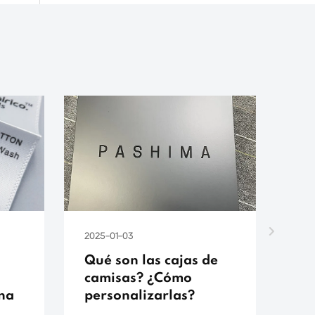
2025-01-03
202
Qué son las cajas de
Qu
camisas? ¿Cómo
pe
ina
personalizarlas?
pe