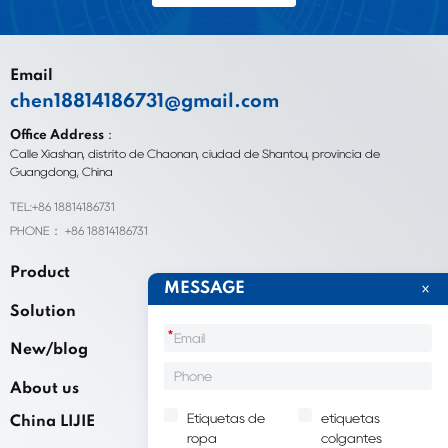
Email
chen18814186731@gmail.com
Office Address：
Calle Xiashan, distrito de Chaonan, ciudad de Shantou, provincia de
Guangdong, China
TEL:+86 18814186731
PHONE： +86 18814186731
Product
MESSAGE
Solution
*
New/blog
About us
Etiquetas de
etiquetas
China LIJIE
ropa
colgantes